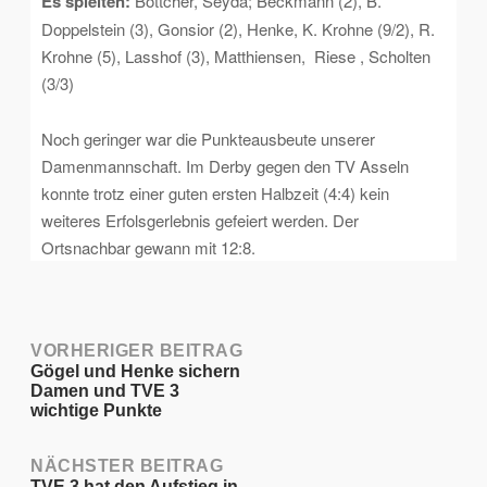
Es spielten:
Böttcher, Seyda; Beckmann (2), B.
Doppelstein (3), Gonsior (2), Henke, K. Krohne (9/2), R.
Krohne (5), Lasshof (3), Matthiensen, Riese , Scholten
(3/3)
Noch geringer war die Punkteausbeute unserer
Damenmannschaft. Im Derby gegen den TV Asseln
konnte trotz einer guten ersten Halbzeit (4:4) kein
weiteres Erfolsgerlebnis gefeiert werden. Der
Ortsnachbar gewann mit 12:8.
Post
VORHERIGER BEITRAG
Gögel und Henke sichern
Damen und TVE 3
navigation
wichtige Punkte
NÄCHSTER BEITRAG
TVE 3 hat den Aufstieg in