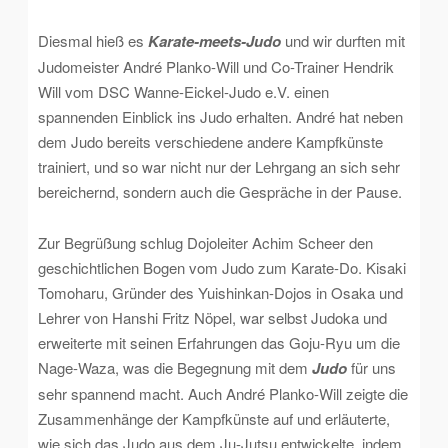
Diesmal hieß es
Karate-meets-Judo
und wir durften mit
Judomeister André Planko-Will und Co-Trainer Hendrik
Will vom DSC Wanne-Eickel-Judo e.V. einen
spannenden Einblick ins Judo erhalten. André hat neben
dem Judo bereits verschiedene andere Kampfkünste
trainiert, und so war nicht nur der Lehrgang an sich sehr
bereichernd, sondern auch die Gespräche in der Pause.
Zur Begrüßung schlug Dojoleiter Achim Scheer den
geschichtlichen Bogen vom Judo zum Karate-Do. Kisaki
Tomoharu, Gründer des Yuishinkan-Dojos in Osaka und
Lehrer von Hanshi Fritz Nöpel, war selbst Judoka und
erweiterte mit seinen Erfahrungen das Goju-Ryu um die
Nage-Waza, was die Begegnung mit dem
Judo
für uns
sehr spannend macht. Auch André Planko-Will zeigte die
Zusammenhänge der Kampfkünste auf und erläuterte,
wie sich das Judo aus dem Ju-Jutsu entwickelte, indem