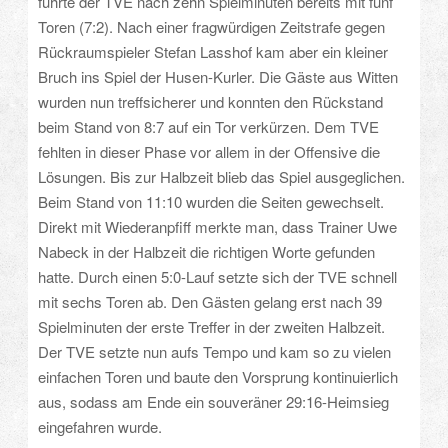
führte der TVE nach zehn Spielminuten bereits mit fünf
Toren (7:2). Nach einer fragwürdigen Zeitstrafe gegen
Rückraumspieler Stefan Lasshof kam aber ein kleiner
Bruch ins Spiel der Husen-Kurler. Die Gäste aus Witten
wurden nun treffsicherer und konnten den Rückstand
beim Stand von 8:7 auf ein Tor verkürzen. Dem TVE
fehlten in dieser Phase vor allem in der Offensive die
Lösungen. Bis zur Halbzeit blieb das Spiel ausgeglichen.
Beim Stand von 11:10 wurden die Seiten gewechselt.
Direkt mit Wiederanpfiff merkte man, dass Trainer Uwe
Nabeck in der Halbzeit die richtigen Worte gefunden
hatte. Durch einen 5:0-Lauf setzte sich der TVE schnell
mit sechs Toren ab. Den Gästen gelang erst nach 39
Spielminuten der erste Treffer in der zweiten Halbzeit.
Der TVE setzte nun aufs Tempo und kam so zu vielen
einfachen Toren und baute den Vorsprung kontinuierlich
aus, sodass am Ende ein souveräner 29:16-Heimsieg
eingefahren wurde.