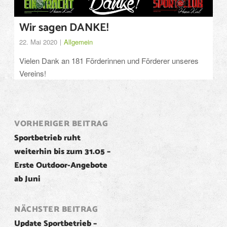
Wir sagen DANKE!
22. Mai 2020
Allgemein
Vielen Dank an 181 Förderinnen und Förderer unseres
Vereins!
Post
VORHERIGER BEITRAG
Sportbetrieb ruht
navigation
weiterhin bis zum 31.05 –
Erste Outdoor-Angebote
ab Juni
NÄCHSTER BEITRAG
Update Sportbetrieb –