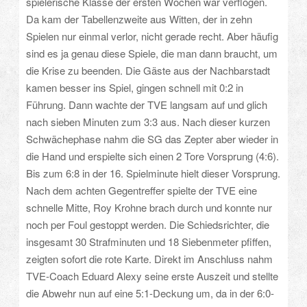
spielerische Klasse der ersten Wochen war verflogen.
Da kam der Tabellenzweite aus Witten, der in zehn
Spielen nur einmal verlor, nicht gerade recht. Aber häufig
sind es ja genau diese Spiele, die man dann braucht, um
die Krise zu beenden. Die Gäste aus der Nachbarstadt
kamen besser ins Spiel, gingen schnell mit 0:2 in
Führung. Dann wachte der TVE langsam auf und glich
nach sieben Minuten zum 3:3 aus. Nach dieser kurzen
Schwächephase nahm die SG das Zepter aber wieder in
die Hand und erspielte sich einen 2 Tore Vorsprung (4:6).
Bis zum 6:8 in der 16. Spielminute hielt dieser Vorsprung.
Nach dem achten Gegentreffer spielte der TVE eine
schnelle Mitte, Roy Krohne brach durch und konnte nur
noch per Foul gestoppt werden. Die Schiedsrichter, die
insgesamt 30 Strafminuten und 18 Siebenmeter pfiffen,
zeigten sofort die rote Karte. Direkt im Anschluss nahm
TVE-Coach Eduard Alexy seine erste Auszeit und stellte
die Abwehr nun auf eine 5:1-Deckung um, da in der 6:0-