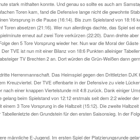
nute stark mithalten konnte. Und genau so sollte es auch am Samst
nfachen Toren kam, fand die Defensive lange nicht die gewohnte Stab
inen Vorsprung in die Pause (16:14). Bis zum Spielstand von 18:16 k
nf Toren absetzen (21:16). Wer nun allerdings dachte, das Spiel sei 
pielminute erneut auf zwei Tore verkürzen (22:20). Dann drehte aber
in Folge den 5 Tore Vorsprung wieder her. Nun war die Moral der Gäst
. Der TVE ist nun mit einer Bilanz von 18:6 Punkten alleiniger Tabe
gaabsteiger TV Brechten 2 an. Dort würden die Grün-Weißen dann gerne
dritte Herrenmannschaft. Das Heimspiel gegen den Drittletzten DJK
m Kreuzviertel. Der TVE offenbarte in der Defensive zu viele Lücke
r nach einer knappen Viertelstunde mit 4:8 zurück. Dank einiger Ums
 gelang beim Spielstand von 12:12 erstmals seit dem 2:2 wieder der A
t einem 3 Tore Vorsprung in die Halbzeit (15:12). Die zweite Halbzei
r Tabellenletzte den Grundstein für den ersten Saisonsieg. In der Fo
ere männliche E-Jugend. Im ersten Spiel der Platzierungsrunde gela