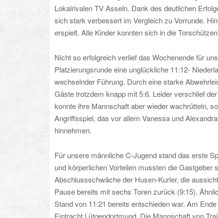
Lokalrivalen TV Asseln. Dank des deutlichen Erfolg
sich stark verbessert im Vergleich zu Vorrunde. Hi
erspielt. Alle Kinder konnten sich in die Torschütze
Nicht so erfolgreich verlief das Wochenende für un
Platzierungsrunde eine unglückliche 11:12- Nieder
wechselnder Führung. Durch eine starke Abwehrleis
Gäste trotzdem knapp mit 5:6. Leider verschlief der
konnte ihre Mannschaft aber wieder wachrütteln, so
Angriffsspiel, das vor allem Vanessa und Alexandra
hinnehmen.
Für unsere männliche C-Jugend stand das erste S
und körperlichen Vorteilen mussten die Gastgeber s
Abschlussschwäche der Husen-Kurler, die aussicht
Pause bereits mit sechs Toren zurück (9:15). Ähnlic
Stand von 11:21 bereits entschieden war. Am Ende
Eintracht Lütgendortmund. Die Mannschaft von Train