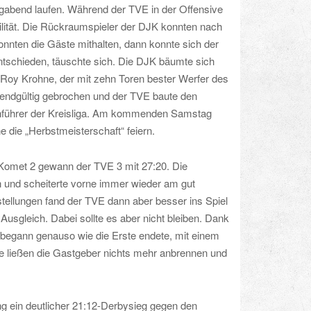
agabend laufen. Während der TVE in der Offensive
ilität. Die Rückraumspieler der DJK konnten nach
onnten die Gäste mithalten, dann konnte sich der
entschieden, täuschte sich. Die DJK bäumte sich
 Roy Krohne, der mit zehn Toren bester Werfer des
e endgültig gebrochen und der TVE baute den
llenführer der Kreisliga. Am kommenden Samstag
 die „Herbstmeisterschaft“ feiern.
 Komet 2 gewann der TVE 3 mit 27:20. Die
n und scheiterte vorne immer wieder am gut
tellungen fand der TVE dann aber besser ins Spiel
usgleich. Dabei sollte es aber nicht bleiben. Dank
t begann genauso wie die Erste endete, mit einem
lge ließen die Gastgeber nichts mehr anbrennen und
ng ein deutlicher 21:12-Derbysieg gegen den