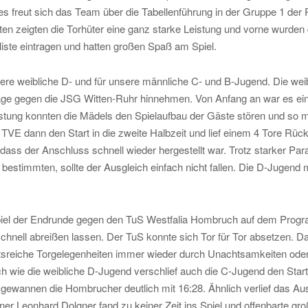
es freut sich das Team über die Tabellenführung in der Gruppe 1 der
nten zeigten die Torhüter eine ganz starke Leistung und vorne wurden
nliste eintragen und hatten großen Spaß am Spiel.
sere weibliche D- und für unsere männliche C- und B-Jugend. Die we
lage gegen die JSG Witten-Ruhr hinnehmen. Von Anfang an war es ein
tung konnten die Mädels den Spielaufbau der Gäste stören und so me
 TVE dann den Start in die zweite Halbzeit und lief einem 4 Tore Rücks
dass der Anschluss schnell wieder hergestellt war. Trotz starker Pa
 bestimmten, sollte der Ausgleich einfach nicht fallen. Die D-Jugend
piel der Endrunde gegen den TuS Westfalia Hombruch auf dem Progr
chnell abreißen lassen. Der TuS konnte sich Tor für Tor absetzen. Da
sreiche Torgelegenheiten immer wieder durch Unachtsamkeiten oder 
h wie die weibliche D-Jugend verschlief auch die C-Jugend den Start 
 gewannen die Hombrucher deutlich mit 16:28. Ähnlich verlief das A
er Leonhard Dolgner fand zu keiner Zeit ins Spiel und offenbarte g