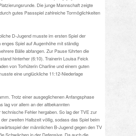
 Platzierungsrunde. Die junge Mannschaft zeigte
 durch gutes Passspiel zahlreiche Tormöglichkeiten
ibliche D-Jugend musste im ersten Spiel der
 enges Spiel auf Augenhöhe mit ständig
hrere Bälle abfangen. Zur Pause führten die
tand hinterher (6:10). Trainerin Louisa Feick
raden von Torhüterin Charline und einem guten
 musste eine unglückliche 11:12-Niederlage
amm. Trotz einer ausgeglichenen Anfangsphase
s lag vor allem an der altbekannten
technische Fehler hergaben. So lag der TVE zur
der zweiten Halbzeit völlig, sodass das Spiel beim
uswärtsspiel der männlichen B-Jugend gegen den TV
roße Schwächen in der Defensive. Da auch die