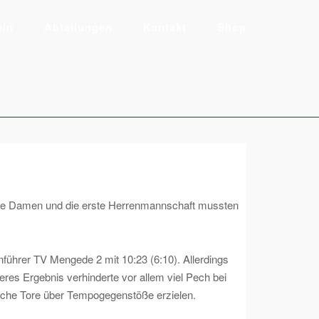
ein
Abteilungen
Kontakt
Shop
h die Damen und die erste Herrenmannschaft mussten
führer TV Mengede 2 mit 10:23 (6:10). Allerdings
res Ergebnis verhinderte vor allem viel Pech bei
nfache Tore über Tempogegenstöße erzielen.