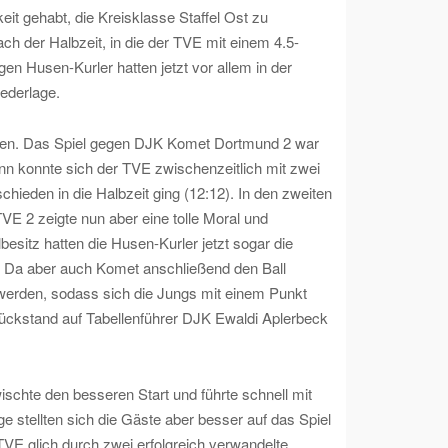
t gehabt, die Kreisklasse Staffel Ost zu
h der Halbzeit, in die der TVE mit einem 4.5-
en Husen-Kurler hatten jetzt vor allem in der
iederlage.
hren. Das Spiel gegen DJK Komet Dortmund 2 war
n konnte sich der TVE zwischenzeitlich mit zwei
ieden in die Halbzeit ging (12:12). In den zweiten
VE 2 zeigte nun aber eine tolle Moral und
esitz hatten die Husen-Kurler jetzt sogar die
n. Da aber auch Komet anschließend den Ball
t werden, sodass sich die Jungs mit einem Punkt
Rückstand auf Tabellenführer DJK Ewaldi Aplerbeck
chte den besseren Start und führte schnell mit
e stellten sich die Gäste aber besser auf das Spiel
VE glich durch zwei erfolgreich verwandelte