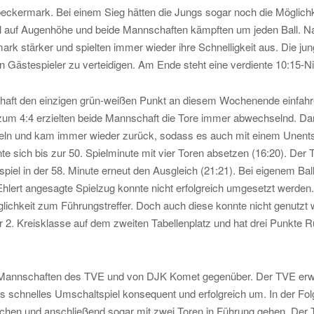
ckermark. Bei einem Sieg hätten die Jungs sogar noch die Möglichkei
el auf Augenhöhe und beide Mannschaften kämpften um jeden Ball. Nac
k stärker und spielten immer wieder ihre Schnelligkeit aus. Die jung
n Gästespieler zu verteidigen. Am Ende steht eine verdiente 10:15-N
chaft den einzigen grün-weißen Punkt an diesem Wochenende einfa
zum 4:4 erzielten beide Mannschaft die Tore immer abwechselnd. Dan
teln und kam immer wieder zurück, sodass es auch mit einem Unentsch
 sich bis zur 50. Spielminute mit vier Toren absetzen (16:20). Der T
iel in der 58. Minute erneut den Ausgleich (21:21). Bei eigenem Ballb
 Ehlert angesagte Spielzug konnte nicht erfolgreich umgesetzt werde
öglichkeit zum Führungstreffer. Doch auch diese konnte nicht genutz
r 2. Kreisklasse auf dem zweiten Tabellenplatz und hat drei Punkte 
n Mannschaften des TVE und von DJK Komet gegenüber. Der TVE erwis
s schnelles Umschaltspiel konsequent und erfolgreich um. In der Folg
chen und anschließend sogar mit zwei Toren in Führung gehen. Der T