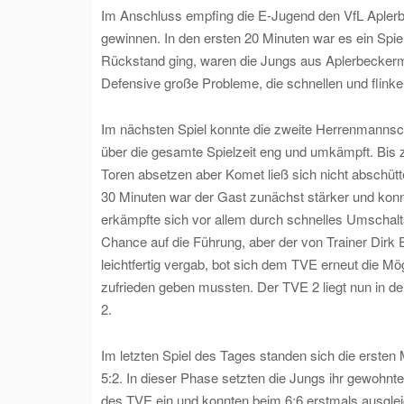
Im Anschluss empfing die E-Jugend den VfL Aplerbe
gewinnen. In den ersten 20 Minuten war es ein Spi
Rückstand ging, waren die Jungs aus Aplerbeckermar
Defensive große Probleme, die schnellen und flinke
Im nächsten Spiel konnte die zweite Herrenmanns
über die gesamte Spielzeit eng und umkämpft. Bis 
Toren absetzen aber Komet ließ sich nicht abschüt
30 Minuten war der Gast zunächst stärker und konnte
erkämpfte sich vor allem durch schnelles Umschaltsp
Chance auf die Führung, aber der von Trainer Dirk
leichtfertig vergab, bot sich dem TVE erneut die M
zufrieden geben mussten. Der TVE 2 liegt nun in de
2.
Im letzten Spiel des Tages standen sich die erste
5:2. In dieser Phase setzten die Jungs ihr gewohnte
des TVE ein und konnten beim 6:6 erstmals ausglei